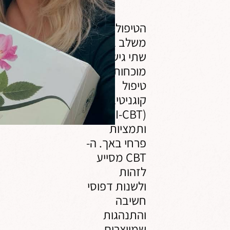
הורים
המתמודדי
הטיפול שלי
עם סטרס,
משלב בין
בעיות שינה
חרדות,
שתי גישות
כעסים,
מוכחות:
חוסר שקט
ועוד...
טיפול
קוגניטיבי-התנהגותי
(LI-CBT)
ותמציות
פרחי באך. ה-
CBT מסייע
לזהות
ולשנות דפוסי
חשיבה
והתנהגות
שמייצרים