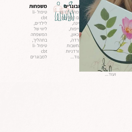
ילדים
מבוגרים
משפחות
ם
ומתבגרים
המתמודדים
טיפול li-
עם הפרעות
cbt
המתמודדים
,
שינה,
לילדים,
עם ביעותי
עייפות,
ליווי של
לילה,
דכאון,
המשפחה
גמילה,
חרדה,
בתהליך,
יבלות-
מחשבות
טיפול li-
ויראליות,
טורדניות
cbt
קשב וריכוז,
ועוד...
למבוגרים
חרדות,
פוביות, קושי
במבחנים
ועוד...