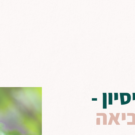
יון -
ביאה